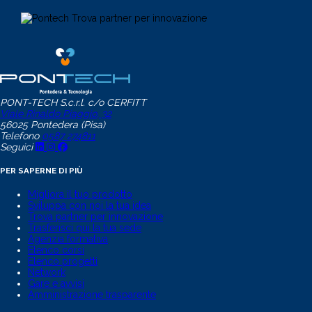
PONT-TECH S.c.r.l. c/o CERFITT
Viale Rinaldo Piaggio, 32
56025 Pontedera (Pisa)
Telefono
0587 274811
Seguici
PER SAPERNE DI PIÙ
Migliora il tuo prodotto
Sviluppa con noi la tua idea
Trova partner per innovazione
Trasferisci qui la tua sede
Agenzia formativa
Elenco corsi
Elenco progetti
Network
Gare e avvisi
Amministrazione trasparente