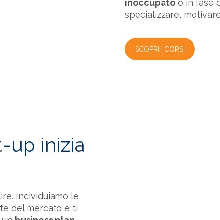
inoccupato
o in fase 
specializzare, motivare 
SCOPRI I CORSI
t-up inizia
ire. Individuiamo le
te del mercato e ti
e un
business plan