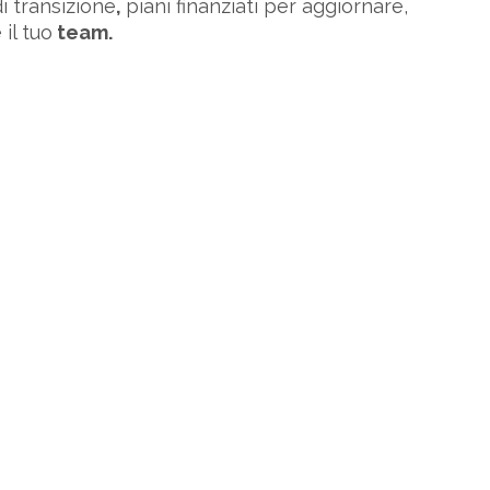
di transizione
,
piani finanziati per aggiornare,
il tuo
team.