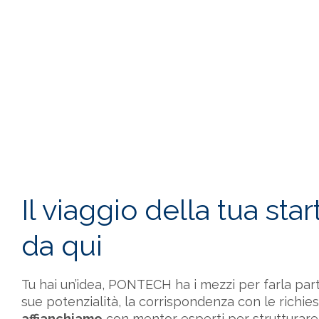
Il viaggio della tua star
da qui
Tu hai un’idea, PONTECH ha i mezzi per farla part
sue potenzialità, la corrispondenza con le richies
affianchiamo
con mentor esperti per strutturar