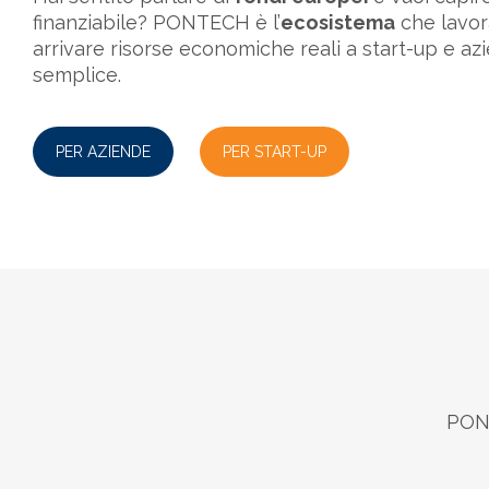
finanziabile? PONTECH è l’
ecosistema
che lavor
arrivare risorse economiche reali a start-up e az
semplice.
PER AZIENDE
PER START-UP
PONT