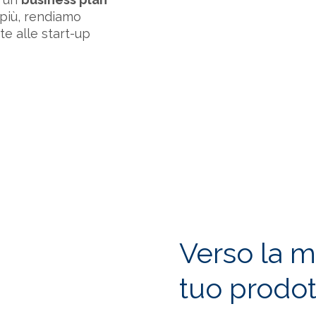
n più, rendiamo
e alle start-up
Verso la m
tuo prodot