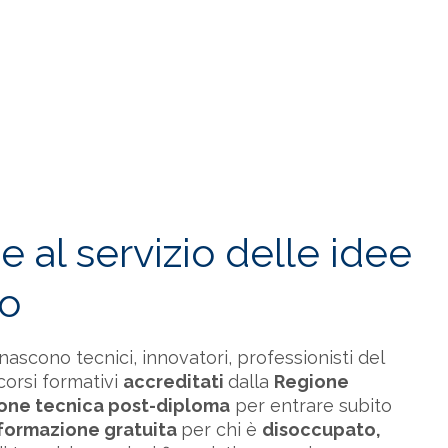
a un’intuizione. Ma anche da dubbi e domande.
sposte e percorsi solidi, su misura: dalla
scouting,
passando per
finanziamenti
e
 al servizio delle idee
ro
scono tecnici, innovatori, professionisti del
orsi formativi
accreditati
dalla
Regione
one tecnica post-diploma
per entrare subito
formazione gratuita
per chi è
disoccupato,