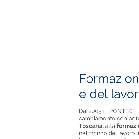
cato che evolve alla
Ogni impresa nasce d
’hub di competenze,
In PONTECH abbiamo ri
tuo prodotto,
e la tua
preincubazione allo
formazione.
SCOPRI
Formazione
e del lavo
Dal 2005 in PONTECH na
cambiamento con perc
Toscana:
alta
formazi
nel mondo del lavoro,