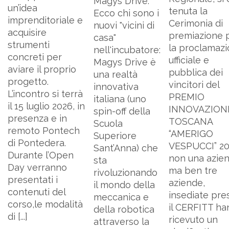
Magys Drive.
un’idea
tenuta la
Ecco chi sono i
imprenditoriale e
Cerimonia di
nuovi "vicini di
acquisire
premiazione 
casa"
strumenti
la proclamaz
nell'incubatore:
concreti per
ufficiale e
Magys Drive è
aviare il proprio
pubblica dei
una realtà
progetto.
vincitori del
innovativa
L’incontro si terrà
PREMIO
italiana (uno
il 15 luglio 2026, in
INNOVAZION
spin-off della
presenza e in
TOSCANA
Scuola
remoto Pontech
“AMERIGO
Superiore
di Pontedera.
VESPUCCI” 20
Sant’Anna) che
Durante l’Open
non una azie
sta
Day verranno
ma ben tre
rivoluzionando
presentati i
aziende,
il mondo della
contenuti del
insediate pre
meccanica e
corso,le modalità
il CERFITT h
della robotica
di [...]
ricevuto un
attraverso la