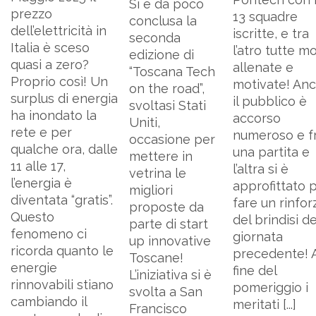
Si è da poco
prezzo
13 squadre
conclusa la
dell’elettricità in
iscritte, e tra
seconda
Italia è sceso
l’atro tutte m
edizione di
quasi a zero?
allenate e
“Toscana Tech
Proprio così! Un
motivate! An
on the road”,
surplus di energia
il pubblico è
svoltasi Stati
ha inondato la
accorso
Uniti,
rete e per
numeroso e f
occasione per
qualche ora, dalle
una partita e
mettere in
11 alle 17,
l’altra si è
vetrina le
l’energia è
approfittato 
migliori
diventata “gratis”.
fare un rinfor
proposte da
Questo
del brindisi de
parte di start
fenomeno ci
giornata
up innovative
ricorda quanto le
precedente! A
Toscane!
energie
fine del
L’iniziativa si è
rinnovabili stiano
pomeriggio i
svolta a San
cambiando il
meritati [...]
Francisco