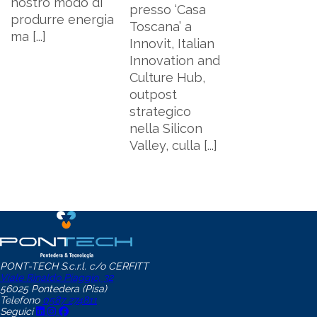
nostro modo di
presso ‘Casa
produrre energia
Toscana’ a
ma [...]
Innovit, Italian
Innovation and
Culture Hub,
outpost
strategico
nella Silicon
Valley, culla [...]
PONT-TECH S.c.r.l. c/o CERFITT
Viale Rinaldo Piaggio, 32
56025 Pontedera (Pisa)
Telefono
0587 274811
Seguici