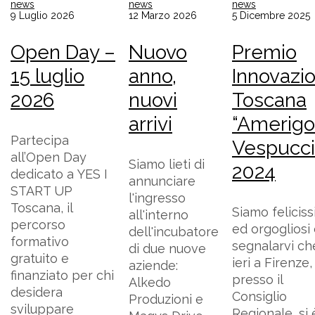
news
news
news
9 Luglio 2026
12 Marzo 2026
5 Dicembre 2025
Open Day –
Nuovo
Premio
15 luglio
anno,
Innovazi
2026
nuovi
Toscana
arrivi
“Amerigo
Partecipa
Vespucci
all’Open Day
Siamo lieti di
2024
dedicato a YES I
annunciare
START UP
l'ingresso
Toscana, il
Siamo feliciss
all'interno
percorso
ed orgogliosi 
dell'incubatore
formativo
segnalarvi ch
di due nuove
gratuito e
ieri a Firenze,
aziende:
finanziato per chi
presso il
Alkedo
desidera
Consiglio
Produzioni e
sviluppare
Regionale, si 