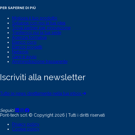
PER SAPERNE DI PIÙ
Migliora il tuo prodotto
Sviluppa con noi la tua idea
Trova partner per innovazione
Trasferisci qui la tua sede
Agenzia formativa
Elenco corsi
Elenco progetti
Network
Gare e avvisi
Amministrazione trasparente
Iscriviti alla newsletter
Tutte le news direttamente nella tua inbox
Seguici
Pont-tech scrl © Copyright 2026 | Tutti i diritti riservati
Privacy policy
Cookie policy