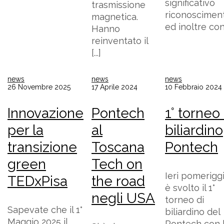
significativo
trasmissione
riconoscimen
magnetica.
ed inoltre con
Hanno
reinventato il
[...]
news
news
news
26 Novembre 2025
17 Aprile 2024
10 Febbraio 2024
Innovazione
Pontech
1° torneo 
per la
al
biliardino
transizione
Toscana
Pontech
green
Tech on
Ieri pomeriggi
TEDxPisa
the road
è svolto il 1°
negli USA
torneo di
Sapevate che il 1°
biliardino del
Maggio 2025 il
Pontech con