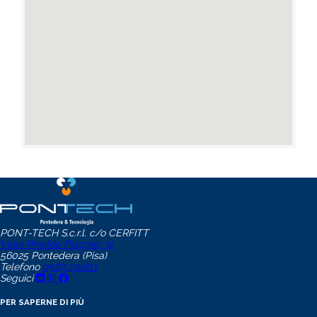
PONT-TECH S.c.r.l. c/o CERFITT
Viale Rinaldo Piaggio, 32
56025 Pontedera (Pisa)
Telefono
0587 274811
Seguici
PER SAPERNE DI PIÙ