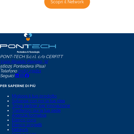
Scopri il Network
PONT-TECH S.c.r.l. c/o CERFITT
Viale Rinaldo Piaggio, 32
56025 Pontedera (Pisa)
Telefono
0587 274811
Seguici
PER SAPERNE DI PIÙ
Migliora il tuo prodotto
Sviluppa con noi la tua idea
Trova partner per innovazione
Trasferisci qui la tua sede
Agenzia formativa
Elenco corsi
Elenco progetti
Network