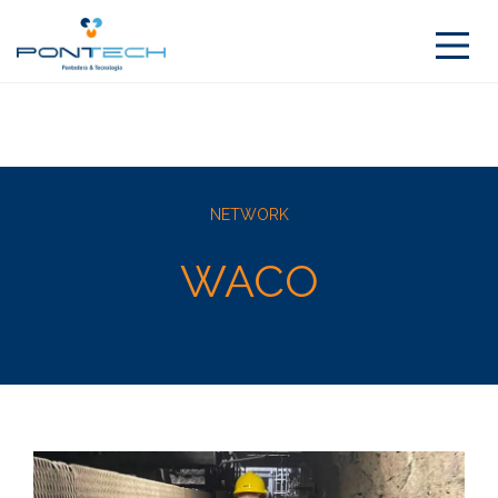
NETWORK
WACO