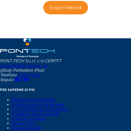
Scopri il Network
PONT-TECH S.c.r.l. c/o CERFITT
Viale Rinaldo Piaggio, 32
56025 Pontedera (Pisa)
Telefono
0587 274811
Seguici
PER SAPERNE DI PIÙ
Migliora il tuo prodotto
Sviluppa con noi la tua idea
Trova partner per innovazione
Trasferisci qui la tua sede
Agenzia formativa
Elenco corsi
Elenco progetti