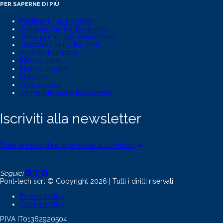
PER SAPERNE DI PIÙ
Migliora il tuo prodotto
Sviluppa con noi la tua idea
Trova partner per innovazione
Trasferisci qui la tua sede
Agenzia formativa
Elenco corsi
Elenco progetti
Network
Gare e avvisi
Amministrazione trasparente
Iscriviti alla newsletter
Tutte le news direttamente nella tua inbox
Seguici
Pont-tech scrl © Copyright 2026 | Tutti i diritti riservati
Privacy policy
Cookie policy
P.IVA IT01362920504