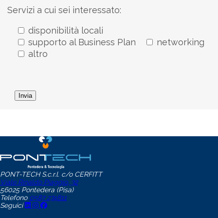
Servizi a cui sei interessato:
disponibilità locali
supporto al Business Plan
networking
altro
PONT-TECH S.c.r.l. c/o CERFITT
Viale Rinaldo Piaggio, 32
56025 Pontedera (Pisa)
Telefono
0587 274811
Seguici