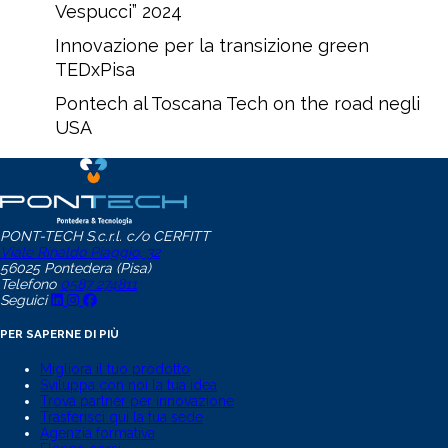
Vespucci” 2024
Innovazione per la transizione green
TEDxPisa
Pontech al Toscana Tech on the road negli
USA
PONT-TECH S.c.r.l. c/o CERFITT
Viale Rinaldo Piaggio, 32
56025 Pontedera (Pisa)
Telefono
0587 274811
Seguici
PER SAPERNE DI PIÙ
Migliora il tuo prodotto
Sviluppa con noi la tua idea
Trova partner per innovazione
Trasferisci qui la tua sede
Agenzia formativa